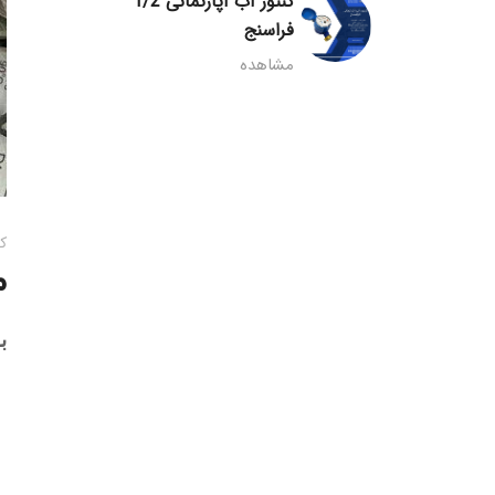
کنتور آب آپارتمانی 1/2
فراسنج
مشاهده
ک
م
ب