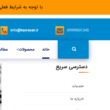
با توجه به شرایط فعلی
info@kasrasan.ir
09999601345
خانه
محصولات
مطال
دسترسی سریع
خدمات
درباره ما