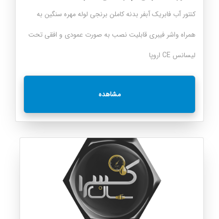
کنتور آب فابریک آبفر بدنه کاملن برنجی لوله مهره سنگین به
همراه واشر فیبری قابلیت نصب به صورت عمودی و افقی تحت
لیسانس CE اروپا
مشاهده