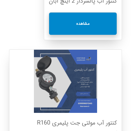
کنتور آب پالسردار 2 اینچ آبان
مشاهده
کنتور آب مولتی جت پلیمری R160