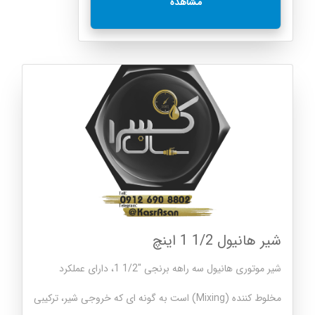
مشاهده
شیر هانیول 1/2 1 اینچ
شیر موتوری هانیول سه راهه برنجی "1/2 1، دارای عملکرد
مخلوط کننده (Mixing) است به گونه ای که خروجی شیر، ترکیبی