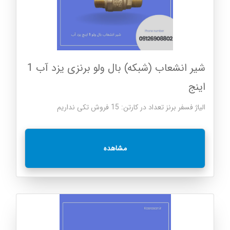
شیر انشعاب (شبکه) بال ولو برنزی یزد آب 1
اینج
الیاژ فسفر برنز تعداد در کارتن: 15 فروش تکی نداریم
مشاهده