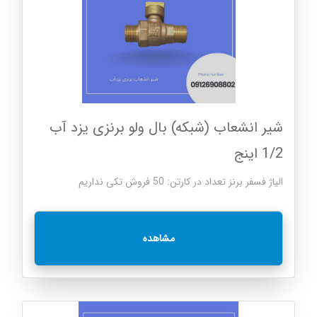
شیر انشعاب (شبکه) بال ولو برنزی یزد آب
1/2 اینج
الیاژ فسفر برنز تعداد در کارتن: 50 فروش تکی نداریم
مشاهده