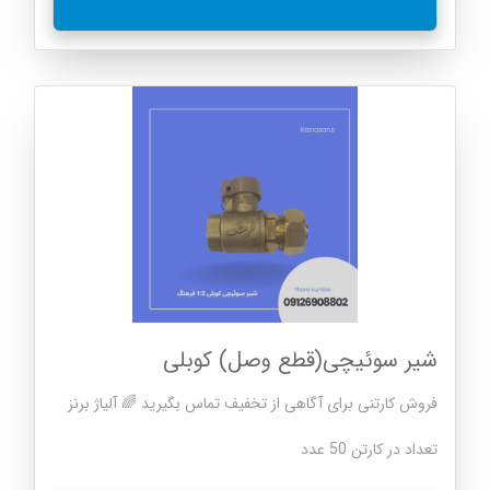
شیر سوئیچی(قطع وصل) کوبلی
فروش کارتنی برای آگاهی از تخفیف تماس بگیرید 🌈 آلياژ برنز
تعداد در کارتن 50 عدد