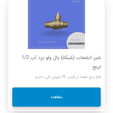
شیر انشعاب (شبکه) بال ولو یزد آب 1/2
اینج
الیاژ برنج تعداد در کارتن: 75 فروش تکی نداریم
مشاهده