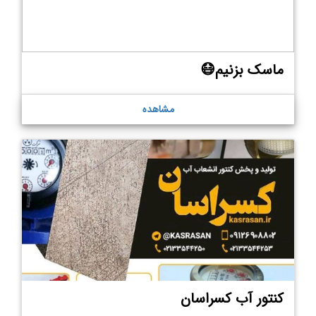
ماسک بزنیم😷
مشاهده
کنتور آب کسراسان