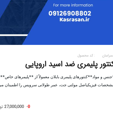
سراسان
کد محصول :
نتور پلیمری ضد اسید اروپایی
ی پلیمری بایلان معمولاً از **پلیمرهای خاص** ساخته می‌شوند که در برابر اسیدها و سایر مواد شیمیایی خورنده مقاوم هستند. این پلیمرها اغلب شامل:- **پلی‌اتیلن مقاوم به مواد شیمیایی**- **PVC یا CPVC** (مناسب برای مقاومت در برابر اسیدها)- **PTFE (تترافلئورواتیلن)** برای محافظت بیشتر در برابر خوردگیاین مواد خاص به این کنتورها این امکان را می‌دهند که در شرایط سخت و با مایعات خورنده مانند اسیدها، بی‌خطر و با دقت عمل کنند.### 2. **ویژگی‌های فنی**- **مقاومت بالا به خوردگی**: به دلیل جنس پلیمری، این کنتورها می‌توانند در برابر اسیدهایی مانند اسید سولفوریک، اسید نیتریک و سایر ترکیبات شیمیایی خورنده مقاومت کنند.- **دقت بالا**: کنتورهای بایلان معمولاً برای کاربردهایی با دقت بالا طراحی می‌شوند، که مخصوصاً در صنایع کشاورزی و شیمیایی که تزریق دقیق مواد ضروری است، اهمیت دارد.- **قابلیت نصب آسان**: این کنتورها برای استفاده در سیستم‌های لوله‌کشی مختلف طراحی شده‌اند و می‌توانند به راحتی نصب و راه‌اندازی شوند.### 3. **کاربردها**- **کشاورزی**: برای تزریق اسیدها جهت تنظیم pH خاک یا آب آبیاری.- **صنعت شیمیایی**: برای اندازه‌گیری دبی اسیدها یا سایر مایعات شیمیایی خورنده.- **تصفیه آب**: در سیستم‌های تصفیه آب برای تنظیم pH و افزودن اسید به فرآیند تصفیه.### 4. **مشخصات فنی معمول (ممکن است برای مدل شما متفاوت باشد):**- **دبی اندازه‌گیری**: معمولاً از 1 تا 1000 لیتر بر ساعت (با توجه به نوع و مدل کنتور).- **نوع اتصال**: فلنجی یا رزوه‌ای.- **محدوده دما**: معمولاً از -10 درجه سانتی‌گراد تا 60 درجه سانتی‌گراد (بسته به مدل).- **فشار کاری**: 10 بار یا بیشتر، بسته
فیزیکیاصل مولتی جت، عمر طولانی سرویس را اطمینان می بخشد.دارای گواهینامه MIDافت ارتفاع کمحساسیت مناسب در استارت اولیهدارای قابلیت خواندن نوریمناسب برای آب سرد تا دمای 50 درجه سانتیگرادبدنه پلی اتیلن با مقاومت بالا در برابر فشار و ضربهدرب چرخشی تا 360 درجهدارای شیر یکطرفه مکانیزم خلا3 سال گارانتیتقریبا بدون هیچ تعمیر و نگهداریسرویس و قطعات یدکی موجود تا 10 سالمشخصات فنیدبی اسمی: 1.5 متر مکعب در ساعتحداکثر دبی: 0.3 متر مکعب در ساعتدبی انتقالی: 0.0375 متر مکعب در ساعت
0
27,000,000
تو