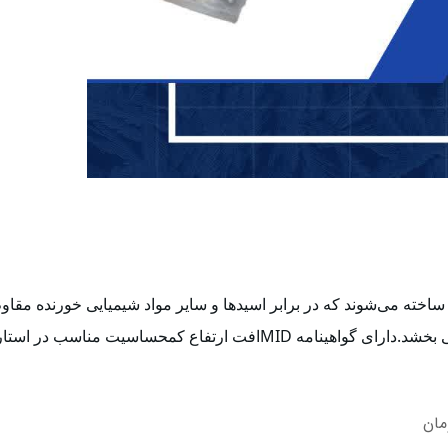
 به مدل و طراحی.### 5. **مزایا**:- **وزن سبک** و **هزینه نگهداری پایین** به دلیل جنس پلیمری.- **طول عمر بالا** در شرایط کاری دشوار.- **قابلیت اندازه‌گیری دقیق** در دبی‌های مختلف.- **مقاومت عالی در برابر خورندگی و آسیب‌های شیمیایی
حداقل جریان:  0.025 متر مکعب در ساعتحداکثر فشار کاری: 16 بارحداکثر دمای کاری: 50 درجه سانتی گرادنوع نصب: افقیقطر اسمی: 20 میلی مترطول: 190 میلی مترعرض: 97 میلی متر
مان