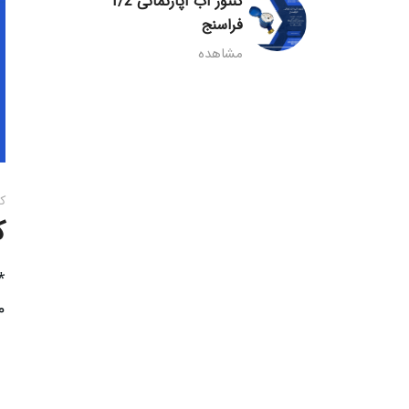
کنتور آب آپارتمانی 1/2
فراسنج
مشاهده
ک
ک
*جنس و مواد**کنتورها
مشخصات 