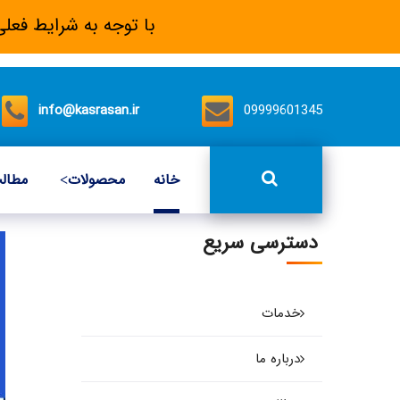
با توجه به شرایط فعلی
info@kasrasan.ir
09999601345
خانه
محصولات
مطال
دسترسی سریع
خدمات
درباره ما