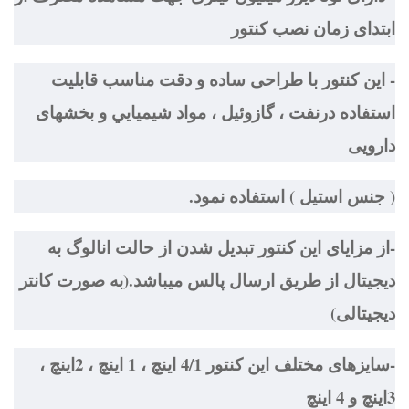
ابتدای زمان نصب كنتور
- اين كنتور با طراحی ساده و دقت مناسب قابليت
استفاده درنفت ، گازوئيل ، مواد شيميايي و بخشهای
دارويی
( جنس استيل ) استفاده نمود.
-از مزايای اين كنتور تبديل شدن از حالت انالوگ به
ديجيتال از طريق ارسال پالس ميباشد.(به صورت كانتر
ديجيتالی)
-سايزهای مختلف اين كنتور 4/1 اينچ ، 1 اينچ ، 2اينچ ،
3اينچ و 4 اينچ