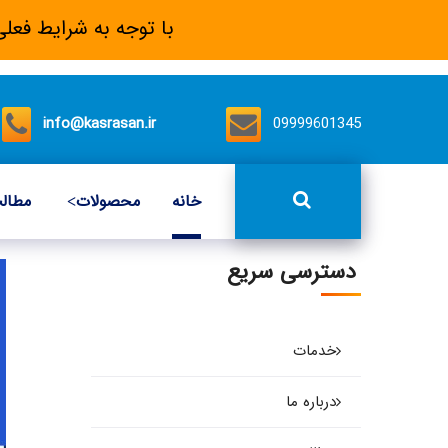
با توجه به شرایط فعلی
info@kasrasan.ir
09999601345
خانه
محصولات
مطال
دسترسی سریع
خدمات
درباره ما