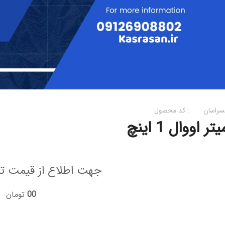
سراسان
کد محصول :
یتر اووال 1 اینچ
جهت اطلاع از قیمت ت
00
تومان