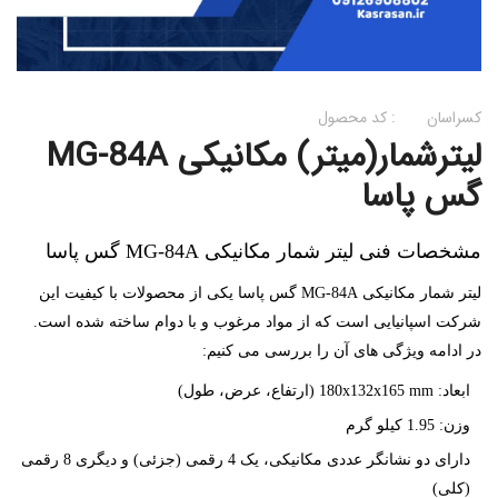
کسراسان
کد محصول :
لیترشمار(میتر) مکانیکی MG-84A
گس پاسا
مشخصات فنی لیتر شمار مکانیکی MG-84A گس پاسا
لیتر شمار مکانیکی MG-84A گس پاسا یکی از محصولات با کیفیت این
شرکت اسپانیایی است که از مواد مرغوب و با دوام ساخته شده است.
در ادامه ویژگی های آن را بررسی می کنیم:
ابعاد: 180x132x165 mm (ارتفاع، عرض، طول)
وزن: 1.95 کیلو گرم
دارای دو نشانگر عددی مکانیکی، یک 4 رقمی (جزئی) و دیگری 8 رقمی
(کلی)