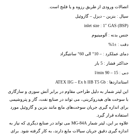
اتصالات ورودی از طریق رزوه و یا فلنج است.
سیال : بنزین – دیزل – گازوئیل
inlet size : 1″ GAS (BSP)
جنس بدنه : آلومینیوم
دقت : ±1%
دمای عملکرد : – 10° الی 60° سانتیگراد
حداکثر فشار : 5 بار
دبی : 15 – 90 l/min
استانداردها : ATEX IIG – Ex h IIB T5 Gb
این لیتر شمار به دلیل طراحی مقاوم در برابر آتش سوزی و سازگاری
با سوخت های هیدروکربنی، می تواند در صنایع نفت، گاز و پتروشیمی
برای اندازه گیری جریان سوخت‌های مایع مانند بنزین و گازوئیل مورد
استفاده قرار گیرد.
علاوه بر این، لیتر شمار MG-84A می تواند در صنایع دیگری که نیاز به
اندازه گیری دقیق جریان سیالات مایع دارند، به کار گرفته شود. برای