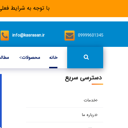
با توجه به شرایط فعلی
info@kasrasan.ir
09999601345
خانه
محصولات
مطال
دسترسی سریع
خدمات
درباره ما