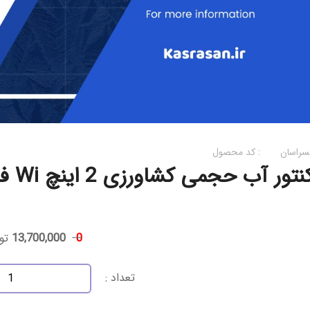
سراسان
کد محصول :
نتور آب حجمی کشاورزی 2 اینچ Wi فراسنج
0
13,700,000
تو
تعداد :