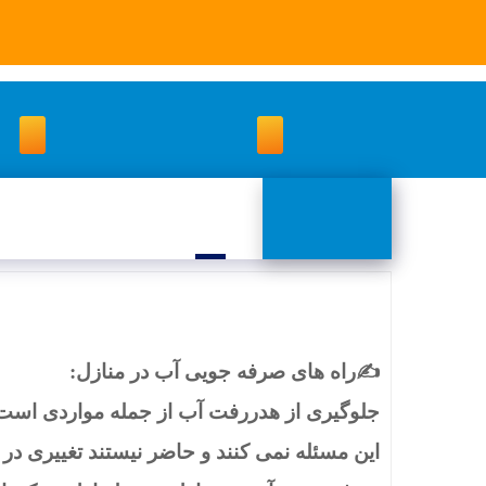
با توجه به شرایط فعلی
info@kasrasan.ir
09999601345
خانه
محصولات
مطال
راههای صرفه‌جویی آب د
✍‌راه های صرفه جویی آب در منازل:
جلوگیری از هدررفت آب از جمله مواردی است 
این مسئله نمی کنند و حاضر نیستند تغییری در