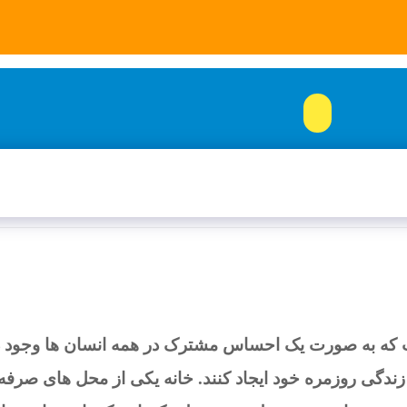
 قیمت ها به روز نمیباشد , لطفا قبل از خرید با شماره
سبد خرید
ب
ویدیو
خدمات
تحویل کالا
گالری
تماس باما
ر منازل
که به صورت یک احساس مشترک در همه انسان ها وجود دارد
 زندگی روزمره خود ایجاد کنند. خانه یکی از محل های صر