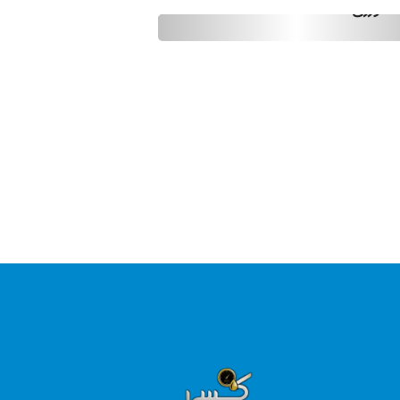
شاورزی wi
دریاچه‌ای ارومیه