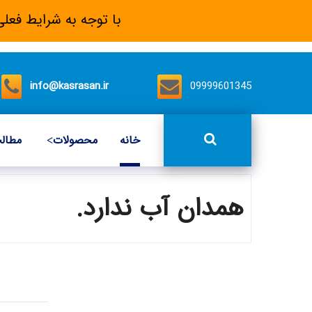
با توجه به شرایط فعلی
info@kasrasan.ir
09999601345
خانه
محصولات
مطال
همدان آب ندارد.