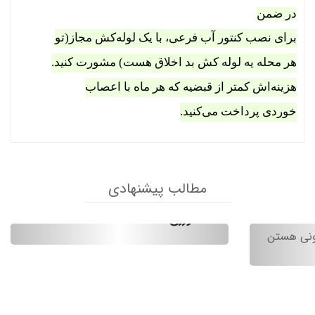
در ضمن
برای نصب کنتور آب فرعی، با یک لوله‌کش مجاز(تو
| انتخابی
هر محله یه لوله کش بد اخلاق هست) مشورت کنید.
پارتمانی
ر آب دقیق،
هزینه‌اش کمتر از قبضیه که هر ماه با اعصاب
ای مصارف
خوردی پرداخت می‌کنید.
رند آبتراز
ار ایرانه.
جمع‌وجور،
مطالب پیشنهادی
، انتخابی
راهنمای نصب کنتور آب حجمی
رف آب در
کشاورزی wi