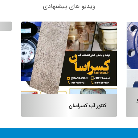
ویدیو های پیشنهادی

کنتور آب کسراسان