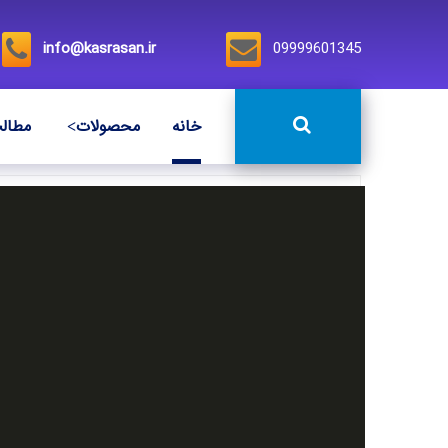
info@kasrasan.ir
09999601345
خانه
محصولات
مطال