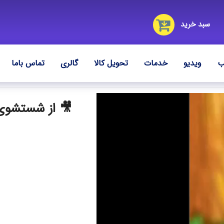
سبد خرید
ب
ویدیو
خدمات
تحویل کالا
گالری
تماس باما
🎥 از شستشوی 